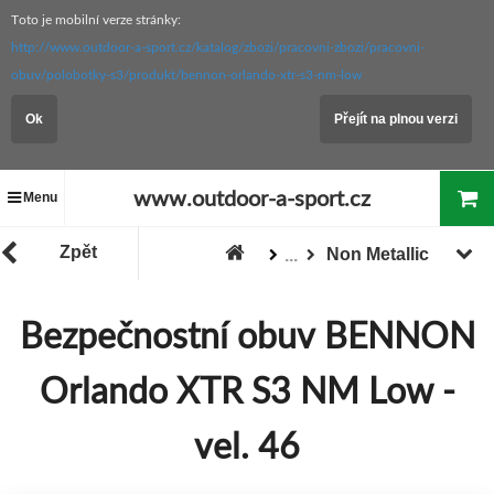
Toto je mobilní verze stránky:
http://www.outdoor-a-sport.cz/katalog/zbozi/pracovni-zbozi/pracovni-
obuv/polobotky-s3/produkt/bennon-orlando-xtr-s3-nm-low
Ok
Přejít na plnou verzi
www.outdoor-a-sport.cz
Menu
Zpět
Non Metallic
...
PRACOVNÍ ZBOŽÍ
Pracovní obuv
Bezpečnostní obuv BENNON
Zboží
Orlando XTR S3 NM Low -
vel. 46