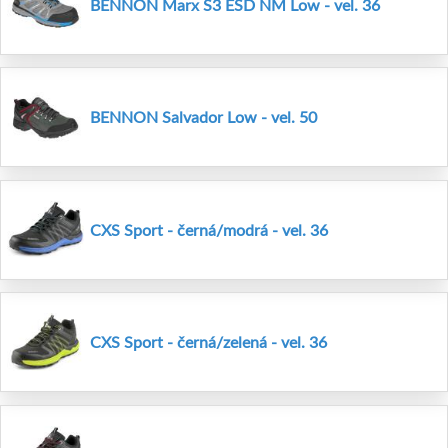
BENNON Marx S3 ESD NM Low - vel. 36
BENNON Salvador Low - vel. 50
CXS Sport - černá/modrá - vel. 36
CXS Sport - černá/zelená - vel. 36