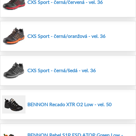
CXS Sport - černá/červená - vel. 36
CXS Sport - černá/oranžová - vel. 36
CXS Sport - černá/šedá - vel. 36
BENNON Recado XTR O2 Low - vel. 50
BENNON Rebel S1P ESD ATOP Green Low -