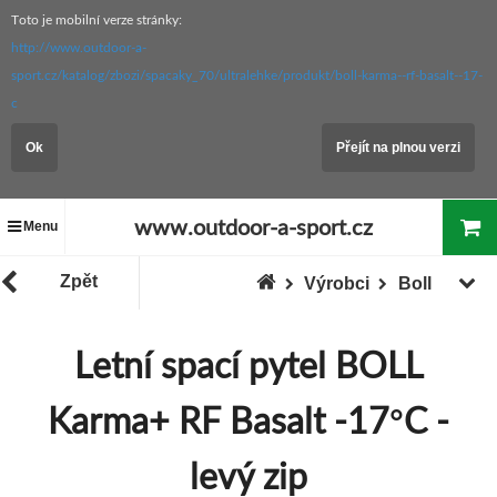
Toto je mobilní verze stránky:
http://www.outdoor-a-
sport.cz/katalog/zbozi/spacaky_70/ultralehke/produkt/boll-karma--rf-basalt--17-
c
Ok
Přejít na plnou verzi
www.outdoor-a-sport.cz
Menu
Zpět
Výrobci
Boll
Letní spací pytel BOLL
Karma+ RF Basalt -17°C -
levý zip