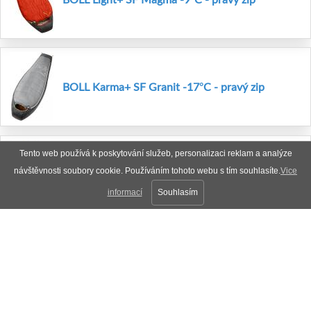
BOLL Karma+ SF Granit -17°C - pravý zip
Tento web používá k poskytování služeb, personalizaci reklam a analýze
TRIMM Summer -6°C - kiwi green - 185 cm -
návštěvnosti soubory cookie. Používáním tohoto webu s tím souhlasíte.
Vice
pravý zip
informací
Souhlasím
TRIMM Summer -6°C - sea blue - 185 cm -
pravý zip