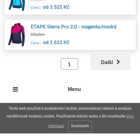
od 1 521 Kč
Cena :
ETAPE Sierra Pro 2.0 - magenta/modrá
Skladem
od 1 611 Kč
Cena :
Další
Menu
Tento web používá k poskytování služeb, personalizaci reklam a analýze
návštěvnosti soubory cookie. Používáním tohoto webu s tím souhlasíte.
Vice
informací
Souhlasím