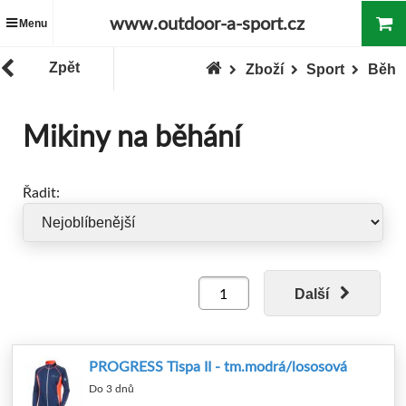
www.outdoor-a-sport.cz
Menu
Zpět
Zboží
Sport
Běh
Mikiny na běhání
Řadit:
Další
PROGRESS Tispa II - tm.modrá/lososová
Do 3 dnů