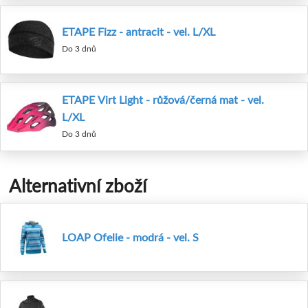
ETAPE Fizz - antracit - vel. L/XL
Do 3 dnů
ETAPE Virt Light - růžová/černá mat - vel.
L/XL
Do 3 dnů
Alternativní zboží
LOAP Ofelie - modrá - vel. S