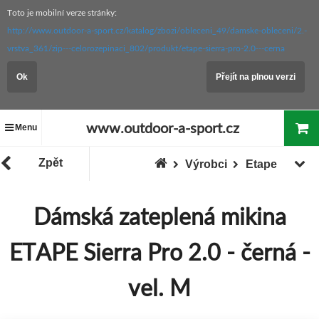
Toto je mobilní verze stránky:
http://www.outdoor-a-sport.cz/katalog/zbozi/obleceni_49/damske-obleceni/2.-
vrstva_361/zip---celorozepinaci_802/produkt/etape-sierra-pro-2.0---cerna
Ok
Přejít na plnou verzi
www.outdoor-a-sport.cz
Menu
Zpět
Výrobci
Etape
Dámská zateplená mikina
ETAPE Sierra Pro 2.0 - černá -
vel. M