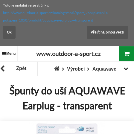
Toto je mobilní verze stránky:
http://www.outdoor-a-sport.cz/katalog/zbozi/sport_265/plavani-a-
potapeni_1050/produkt/aquawave-earplug---transparent
Ok
Přejít na plnou verzi
www.outdoor-a-sport.cz
Menu
Zpět
Výrobci
Aquawave
Špunty do uší AQUAWAVE
Earplug - transparent