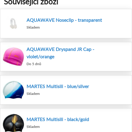
Související zboží
AQUAWAVE Noseclip - transparent
Skladem
AQUAWAVE Dryspand JR Cap -
violet/orange
Do 5 dnů
MARTES Multisili - blue/silver
Skladem
MARTES Multisili - black/gold
Skladem