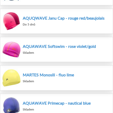
AQUQWAVE Janu Cap - rouge red/beaujolais
Do 5 dnů
AQUAWAVE Softswim - rose violet/gold
Skladem
MARTES Monosili - fluo lime
Skladem
AQUAWAVE Primecap - nautical blue
Skladem