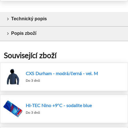
Technický popis
Popis zboží
Související zboží
CXS Durham - modrá/černá - vel. M
Do 3 dnů
HI-TEC Nino +9°C - sodalite blue
Do 3 dnů