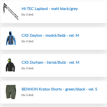
HI-TEC Lapland - matt black/grey
Do 3 dnů
CXS Dayton - modrá/šedá - vel. M
Do 3 dnů
CXS Durham - černá/žlutá - vel. M
Do 3 dnů
BENNON Kratos Shorts - green/black - vel. S
Do 3 dnů