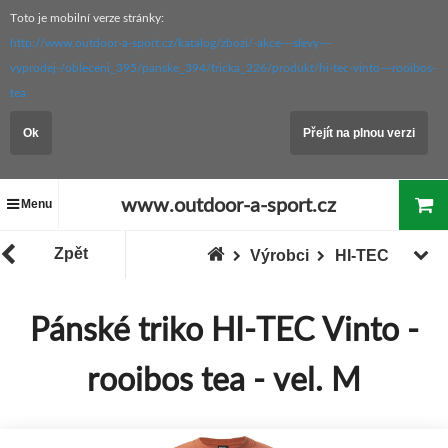
Toto je mobilní verze stránky:
http://www.outdoor-a-sport.cz/katalog/zbozi/-akce---slevy---
vyprodej-/obleceni_395/panske_394/tricka_226/produkt/hi-tec-vinto---rooibos-
tea
Ok
Přejít na plnou verzi
www.outdoor-a-sport.cz
Menu
Zpět
Výrobci
HI-TEC
Pánské triko HI-TEC Vinto -
rooibos tea - vel. M