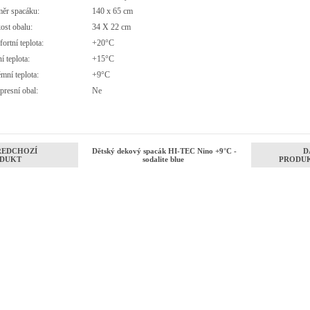
ěr spacáku:
140 x 65 cm
ost obalu:
34 X 22 cm
rtní teplota:
+20°C
í teplota:
+15°C
émní teplota:
+9°C
resní obal:
Ne
ŘEDCHOZÍ
Dětský dekový spacák HI-TEC Nino +9°C -
D
DUKT
sodalite blue
PRODU