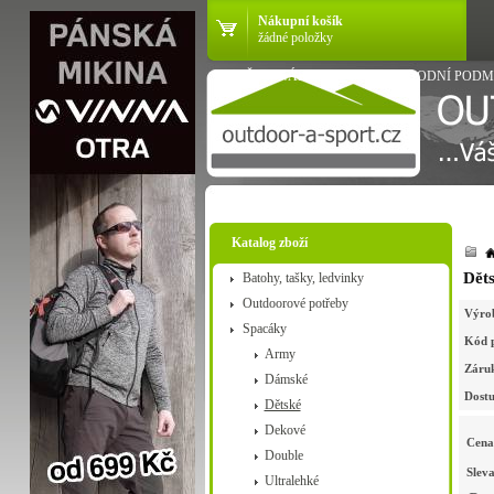
Nákupní košík
žádné položky
VŠE O NÁKUPU
OBCHODNÍ PODM
Katalog zboží
Děts
Batohy, tašky, ledvinky
Outdoorové potřeby
Výro
Spacáky
Kód 
Army
Záru
Dámské
Dostu
Dětské
Dekové
Cena
Double
Slev
Ultralehké