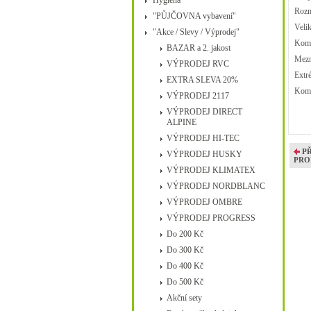
Hygiena
Rozm
"PŮJČOVNA vybavení"
Velik
"Akce / Slevy / Výprodej"
Komfo
BAZAR a 2. jakost
Mezn
VÝPRODEJ RVC
Extr
EXTRA SLEVA 20%
Komp
VÝPRODEJ 2117
VÝPRODEJ DIRECT
ALPINE
VÝPRODEJ HI-TEC
P
VÝPRODEJ HUSKY
PRO
VÝPRODEJ KLIMATEX
VÝPRODEJ NORDBLANC
VÝPRODEJ OMBRE
VÝPRODEJ PROGRESS
Do 200 Kč
Do 300 Kč
Do 400 Kč
Do 500 Kč
Akční sety