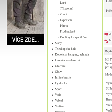
Cen
Letní
Třísezonní
Poče
Zimní
Expediční
Péřové
Prodloužené
do
Doplňky ke spacákům
hl
Stany
Teleskopické hole
Popis
Dovolená, kemping, zahrada
HI-T
Lezení a horolezectví
Správ
Oblečení
posky
Obuv
Model
In-line brusle
Využi
Cyklistika
Střih
Sport
Výpl
Voda
Hmot
Vaření
Vnitř
Výživa
Vnějš