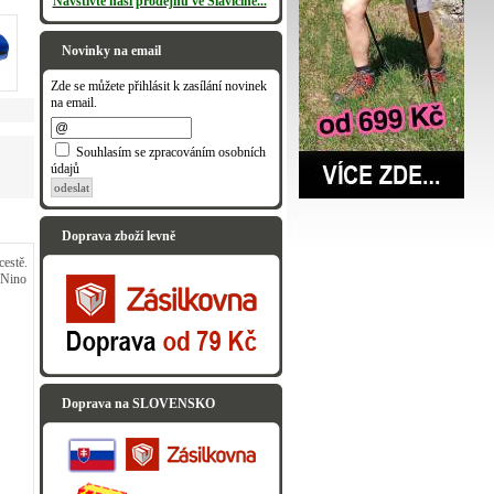
Navštivte naši prodejnu ve Slavičíně...
Novinky na email
Zde se můžete přihlásit k zasílání novinek
na email.
Souhlasím se zpracováním osobních
údajů
odeslat
Doprava zboží levně
estě.
 Nino
Doprava na SLOVENSKO