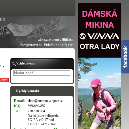
ANŮ
zákazník není přihlášen
Zaregistrovat se
|
Přihlásit se
|
Můj účet
Vyhledávání
e
Hledat
Rychlý kontakt
E-mail:
shop@outdoor-a-sport.cz
ICQ:
569-869-857
Tel.:
778 528 964
Na tel. jsme k dispozici
PO-PÁ v 9-17 hod
a v SO 10-12:30 hod.