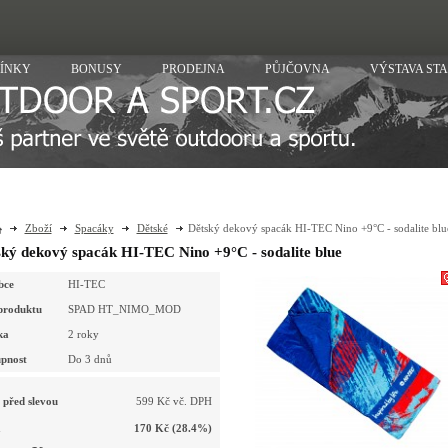
ÍNKY
BONUSY
PRODEJNA
PŮJČOVNA
VÝSTAVA ST
Zboží
Spacáky
Dětské
Dětský dekový spacák HI-TEC Nino +9°C - sodalite blu
ký dekový spacák HI-TEC Nino +9°C - sodalite blue
bce
HI-TEC
produktu
SPAD HT_NIMO_MOD
ka
2 roky
pnost
Do 3 dnů
 před slevou
599 Kč vč. DPH
a
170 Kč
(28.4%)