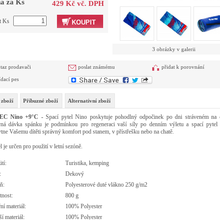
a za Ks
429 Kč vč. DPH
t Ks
KOUPIT
3 obrázky v galerii
taz prodavači
poslat známému
přidat k porovnání
ídací pes
 zboží
Příbuzné zboží
Alternativní zboží
EC Nino +9°C -
Spací pytel Nino poskytuje pohodlný odpočinek po dni stráveném na c
ná dávka spánku je podmínkou pro regeneraci vaší síly po denním výletu a spací pytel
tne Vašemu dítěti správný komfort pod stanem, v přístřešku nebo na chatě.
 je určen pro použití v letní sezóně.
tí:
Turistika, kemping
:
Dekový
ň:
Polyesterové duté vlákno 250 g/m2
nost:
800 g
ní materiál:
100% Polyester
í materiál:
100% Polyester