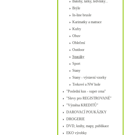
Batohy, tašky, ledvinky...
Brýle
In-line brusle
Karimatky a matrace
Kufry
Obuv
Oblečení
Outdoor
Spacáky
Sport
Stany
Stany - výstavní vzorky
Trekové a NW hole
"Poslední kus - super cena"
"Slevy pro REGISTROVANÉ"
"Výměna KREDITŮ"
DAROVACÍ POUKÁZKY
DROGERIE
DVD, knihy, mapy, publikace
EKO výrobky