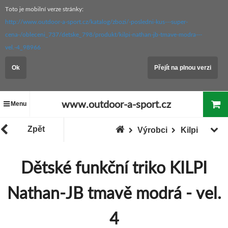
Toto je mobilní verze stránky:
http://www.outdoor-a-sport.cz/katalog/zbozi/-posledni-kus---super-
cena-/obleceni_737/detske_798/produkt/kilpi-nathan-jb-tmave-modra---
vel.-4_98966
Ok
Přejít na plnou verzi
www.outdoor-a-sport.cz
Menu
Zpět
Výrobci
Kilpi
Dětské funkční triko KILPI
Nathan-JB tmavě modrá - vel.
4