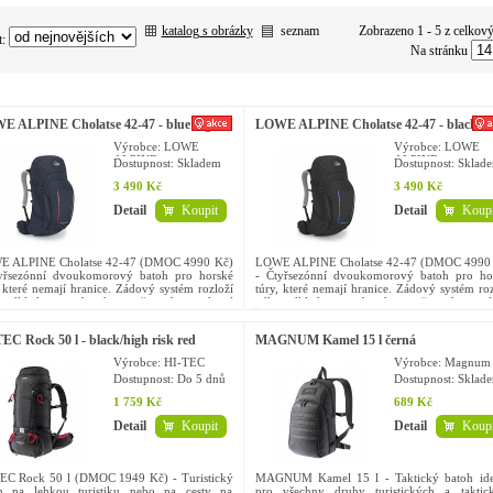
katalog s obrázky
seznam
Zobrazeno 1 - 5 z celkov
t:
Na stránku
 ALPINE Cholatse 42-47 - blue night
LOWE ALPINE Cholatse 42-47 - black
Výrobce: LOWE
Výrobce: LOWE
ALPINE
ALPINE
Dostupnost:
Skladem
Dostupnost:
Sklad
3 490 Kč
3 490 Kč
Detail
Koupit
Detail
Koupi
 ALPINE Cholatse 42-47 (DMOC 4990 Kč)
LOWE ALPINE Cholatse 42-47 (DMOC 4990
yřsezónní dvoukomorový batoh pro horské
- Čtyřsezónní dvoukomorový batoh pro ho
, které nemají hranice. Zádový systém rozloží
túry, které nemají hranice. Zádový systém roz
 nákladu a na batoh upneš cepín i trekové
váhu nákladu a na batoh upneš cepín i tre
 Objem 42 - 47 l....
hole. Objem 42 - 47 l....
EC Rock 50 l - black/high risk red
MAGNUM Kamel 15 l černá
Výrobce: HI-TEC
Výrobce: Magnum
Dostupnost:
Do 5 dnů
Dostupnost:
Sklad
1 759 Kč
689 Kč
Detail
Koupit
Detail
Koupi
EC Rock 50 l (DMOC 1949 Kč) - Turistický
MAGNUM Kamel 15 l - Taktický batoh ide
h na lehkou turistiku nebo na cesty na
pro všechny druhy turistických a taktic