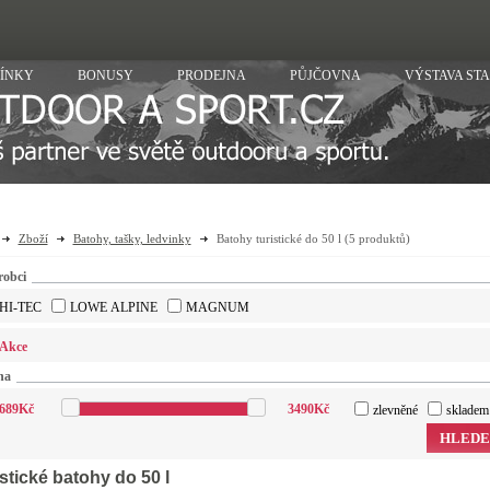
ÍNKY
BONUSY
PRODEJNA
PŮJČOVNA
VÝSTAVA ST
Zboží
Batohy, tašky, ledvinky
Batohy turistické do 50 l
(5 produktů)
robci
HI-TEC
LOWE ALPINE
MAGNUM
Akce
na
689
Kč
3490
Kč
zlevněné
skladem
HLEDE
stické batohy do 50 l