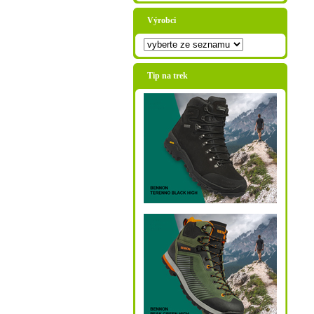
Výrobci
Tip na trek