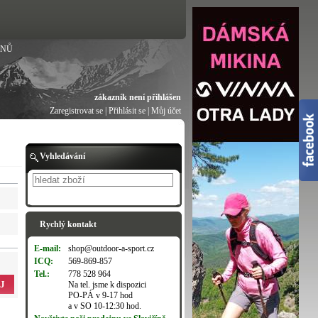
ANŮ
zákazník není přihlášen
Zaregistrovat se
|
Přihlásit se
|
Můj účet
Vyhledávání
Hledat
Rychlý kontakt
E-mail:
shop@outdoor-a-sport.cz
ICQ:
569-869-857
Tel.:
778 528 964
J
Na tel. jsme k dispozici
PO-PÁ v 9-17 hod
a v SO 10-12:30 hod.