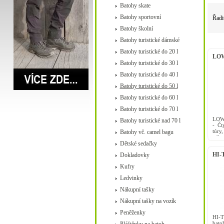
Batohy skate
Batohy sportovní
Řadi
Batohy školní
Batohy turistické dámské
Batohy turistické do 20 l
LOWE
Batohy turistické do 30 l
Batohy turistické do 40 l
Batohy turistické do 50 l
Batohy turistické do 60 l
Batohy turistické do 70 l
LOWE
Batohy turistické nad 70 l
- Čt
túry
Batohy vč. camel bagu
váhu
Dětské sedačky
hole.
HI-T
Dokladovky
Kufry
Ledvinky
Nákupní tašky
Nákupní tašky na vozík
Peněženky
HI-T
bato