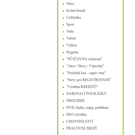
Obuv
In-line brusle
Cyklistika
Sport
Voda
Vaření
Výživa
Hygiena
"PŮJČOVNA vybavení"
"Akce / Slevy / Výprodej"
"Poslední kus - super cena"
"Slevy pro REGISTROVANÉ"
"Výměna KREDITŮ"
DAROVACÍ POUKÁZKY
DROGERIE
DVD, knihy, mapy, publikace
EKO výrobky
CHOVATELSTVÍ
PRACOVNÍ ZBOŽÍ