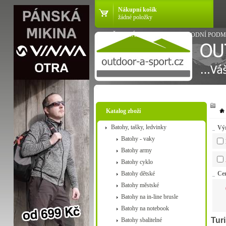
Nákupní košík
žádné položky
VŠE O NÁKUPU
OBCHODNÍ PODM
Katalog zboží
Batohy, tašky, ledvinky
Vý
Batohy - vaky
Batohy army
Batohy cyklo
Batohy dětské
Ce
Batohy městské
Batohy na in-line brusle
Batohy na notebook
Turi
Batohy sbalitelné