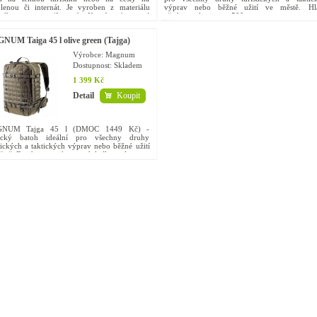
lenou či internát. Je vyroben z materiálu
výprav nebo běžné užití ve městě. Hl
ného proti poškození. Komfortní nosný
přednosti: hmotnost 500 g...
m zajišťuje účinné...
UM Taiga 45 l olive green (Tajga)
Výrobce: Magnum
Dostupnost:
Skladem
1 399 Kč
Detail
Koupit
NUM Tajga 45 l (DMOC 1449 Kč) -
ický batoh ideální pro všechny druhy
stických a taktických výprav nebo běžné užití
ěstě. Batoh je vyroben z odolného polyesteru
né barvě. Tajga se...