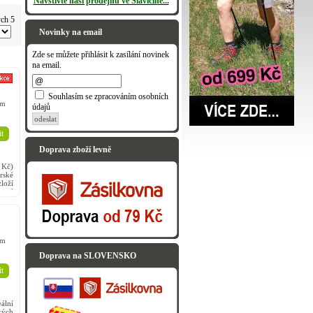
Navštivte naši prodejnu ve Slavičíně...
ých 5
Novinky na email
Zde se můžete přihlásit k zasílání novinek
na email.
Souhlasím se zpracováním osobních
em
údajů
odeslat
t
Doprava zboží levně
 Kč)
rské
loží
kové
em
Doprava na SLOVENSKO
t
ální
kých