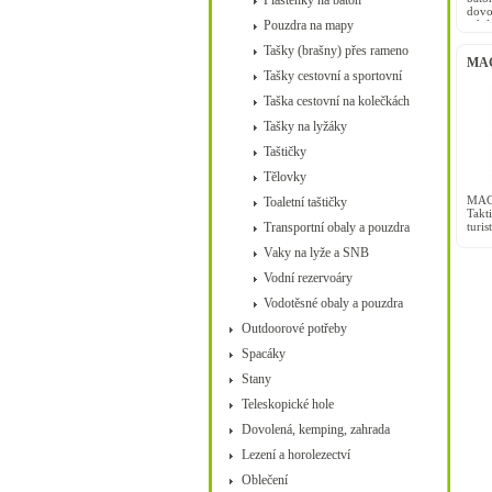
Pláštěnky na batoh
dovo
Pouzdra na mapy
odol
systé
Tašky (brašny) přes rameno
MAGN
Tašky cestovní a sportovní
Taška cestovní na kolečkách
Tašky na lyžáky
Taštičky
Tělovky
MAG
Toaletní taštičky
Takt
Transportní obaly a pouzdra
turi
ve m
Vaky na lyže a SNB
v čer
Vodní rezervoáry
Vodotěsné obaly a pouzdra
Outdoorové potřeby
Spacáky
Stany
Teleskopické hole
Dovolená, kemping, zahrada
Lezení a horolezectví
Oblečení