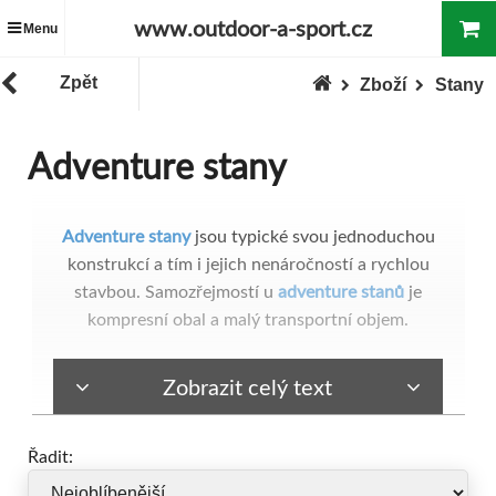
www.outdoor-a-sport.cz
Menu
Zpět
Zboží
Stany
Adventure stany
Adventure stany
jsou typické svou jednoduchou
konstrukcí a tím i jejich nenáročností a rychlou
stavbou. Samozřejmostí u
adventure stanů
je
kompresní obal a malý transportní objem.
Adventure stany
jsou především pro ty z Vás, kteří
Zobrazit celý text
se chystají na střednětěžký treking, ale můžete ho
stejně dobře využít i při kratším kempování, nebo
Řadit:
víkendových toulkách přírodou.