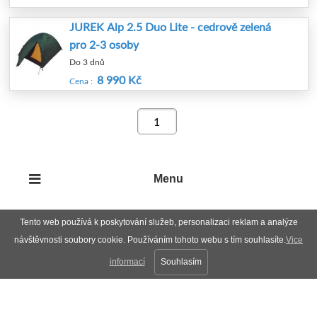
JUREK Alp 2.5 Duo Lite - cedrově zelená
pro 2-3 osoby
Do 3 dnů
8 990 Kč
Cena :
Menu
Tento web používá k poskytování služeb, personalizaci reklam a analýze
návštěvnosti soubory cookie. Používáním tohoto webu s tím souhlasíte.
Vice
informací
Souhlasím
Plná verze
Nahoru