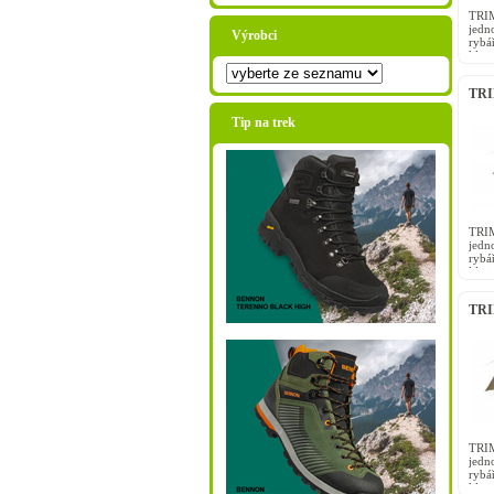
TRI
jedn
Výrobci
rybá
klas
nízká
TRI
Tip na trek
TRI
jedn
rybá
klas
nízká
TRI
TRI
jedn
rybá
klas