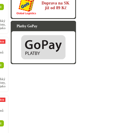
Doprava na SK
t
již od 89 Kč
hký
sty,
Platby GoPay
jako
u je
nů
t
hký
sty,
jako
u je
nů
t