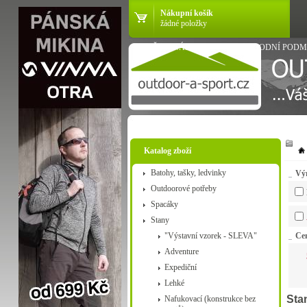
Nákupní košík
žádné položky
VŠE O NÁKUPU
OBCHODNÍ PODM
Katalog zboží
Batohy, tašky, ledvinky
Vý
Outdoorové potřeby
Spacáky
Stany
"Výstavní vzorek - SLEVA"
Ce
Adventure
Expediční
Lehké
Sta
Nafukovací (konstrukce bez