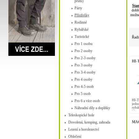
prutů)
Stan
Párty
dobře
možné
Přístřešky
Rodinné
Rybářské
Turistické
Řadi
Pro 1 osobu
Pro 2 osoby
Pro 2-3 osoby
HI-T
Pro 3 osoby
Pro 3-4 osoby
Pro 4 osoby
Pro 4-5 osob
Pro 5 osob
HI-
Pro 6 a více osob
jedn
rybá
Náhradní díly a doplňky
klas
Teleskopické hole
nízká
MAG
Dovolená, kemping, zahrada
Lezení a horolezectví
Oblečení