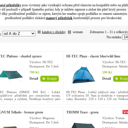
ové přístřešky
jsou vyvinuty jako vynikající ochrana před sluncem na koupališti nebo na pláži
 též poslouží v případě špatného počasí, kdy je můžete zapnout a získat tím plně krytý prostor. 
 díky prodloužené podlážce se zipem, kterým lze snadno spojit podlážku se stanem samotným
prodloužené podlážce získává
stanový přístřešek
konfortnější prostor pro bivakování.
katalog s obrázky
seznam
Zobrazeno 1 - 11 z celkový
t:
Na stránku
EC Plafono - shaded spruce
HI-TEC Plaza - classic blue/wild lime
Výrobce: HI-TEC
Výrobce: HI-TEC
Dostupnost:
Do 5 dnů
Dostupnost:
Sklad
799 Kč
599 Kč
Detail
Koupit
Detail
Koupi
TEC Plafono (DMOC 969 Kč) - Lehký
HI-TEC Plaza - Lehký plážový stan / přístřeš
oplášťový přístřešek pro nenáročné turisty,
UV ochranou 50. Stan je dodáván v transpor
ře, trampy a cyklisty. Neslibuje komfort jako
vaku. Rozměry: 210 x 120 x 120 cm Velikost
ický stan, ale jeho jednoznačnou výhodou je
sbalení:...
 hmotnost a...
NUM Tellado - bronze green
TRIMM Trace - green
Výrobce: Magnum
Výrobce: Trimm
Dostupnost:
Do 5 dnů
Dostupnost:
Sklad