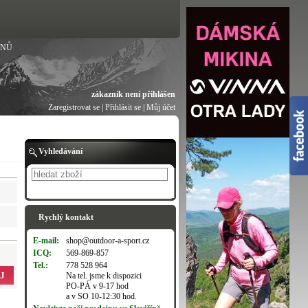
ANŮ
zákazník není přihlášen
Zaregistrovat se
|
Přihlásit se
|
Můj účet
Vyhledávání
Hledat
Rychlý kontakt
E-mail:
shop@outdoor-a-sport.cz
ICQ:
569-869-857
Tel.:
778 528 964
J
Na tel. jsme k dispozici
PO-PÁ v 9-17 hod
a v SO 10-12:30 hod.