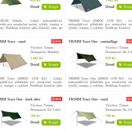
999 Kč
1 062 Kč
Detail
Koupit
Detail
Koupi
NUM Tellado - Lehký jednoplášťový
TRIMM Trace (DMOC 1250 Kč) - Le
řešek pro nenáročné turisty, rybáře, trampy a
jednoplášťový přístřešek pro nenáročné turi
sty. Neslibuje komfort jako klasický stan, ale
rybáře, trampy a cyklisty. Neslibuje komfort 
 jednoznačnou výhodou je nízká hmotnost a
klasický stan, ale jeho jednoznačnou výhodo
á stavba s...
nízká hmotnost a snadná...
MM Trace - sand
TRIMM Trace One - camouflage
Výrobce: Trimm
Výrobce: Trimm
Dostupnost:
Skladem
Dostupnost:
Do 3 d
1 062 Kč
959 Kč
Detail
Koupit
Detail
Koupi
MM Trace (DMOC 1250 Kč) - Lehký
TRIMM Trace One (DMOC 1199 Kč) - Le
oplášťový přístřešek pro nenáročné turisty,
jednoplášťový přístřešek pro nenáročné turi
ře, trampy a cyklisty. Neslibuje komfort jako
rybáře, trampy a cyklisty. Neslibuje komfort 
ický stan, ale jeho jednoznačnou výhodou je
klasický stan, ale jeho jednoznačnou výhodo
á hmotnost a snadná...
nízká hmotnost a...
M Trace One - dark olive
TRIMM Trace One - sand
Výrobce: Trimm
Výrobce: Trimm
Dostupnost:
Do 3 dnů
Dostupnost:
Do 3 d
799 Kč
799 Kč
Detail
Koupit
Detail
Koupi