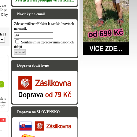
Navštivte naši prodejnu ve Slavičíně...
, ale
To je
Novinky na email
. Díky
Zde se můžete přihlásit k zasílání novinek
na email.
ch 11
Souhlasím se zpracováním osobních
údajů
odeslat
Doprava zboží levně
em
t
ek s
tním
 při
Doprava na SLOVENSKO
em