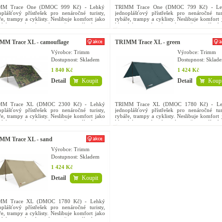
MM Trace One (DMOC 999 Kč) - Lehký
TRIMM Trace One (DMOC 799 Kč) - Le
oplášťový přístřešek pro nenáročné turisty,
jednoplášťový přístřešek pro nenáročné turi
ře, trampy a cyklisty. Neslibuje komfort jako
rybáře, trampy a cyklisty. Neslibuje komfort 
ický stan, ale jeho jednoznačnou výhodou je
klasický stan, ale jeho jednoznačnou výhodo
 hmotnost a...
nízká hmotnost a...
MM Trace XL - camouflage
TRIMM Trace XL - green
Výrobce: Trimm
Výrobce: Trimm
Dostupnost:
Skladem
Dostupnost:
Sklad
1 840 Kč
1 424 Kč
Detail
Koupit
Detail
Koupi
MM Trace XL (DMOC 2300 Kč) - Lehký
TRIMM Trace XL (DMOC 1780 Kč) - Le
oplášťový přístřešek pro nenáročné turisty,
jednoplášťový přístřešek pro nenáročné turi
ře, trampy a cyklisty. Neslibuje komfort jako
rybáře, trampy a cyklisty. Neslibuje komfort 
ický stan, ale jeho jednoznačnou výhodou je
klasický stan, ale jeho jednoznačnou výhodo
 hmotnost a...
nízká hmotnost a...
MM Trace XL - sand
Výrobce: Trimm
Dostupnost:
Skladem
1 424 Kč
Detail
Koupit
MM Trace XL (DMOC 1780 Kč) - Lehký
oplášťový přístřešek pro nenáročné turisty,
ře, trampy a cyklisty. Neslibuje komfort jako
ický stan, ale jeho jednoznačnou výhodou je