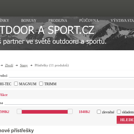
ÍNKY
BONUSY
PRODEJNA
PŮJČOVNA
VÝSTAVA ST
Zboží
Stany
Přístřešky
(11 produktů)
robci
HI-TEC
MAGNUM
TRIMM
Akce
na
599
Kč
1840
Kč
zlevněné
skladem
HLEDE
nové přístřešky