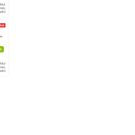
hký
sty,
jako
u je
em
t
hký
sty,
jako
u je