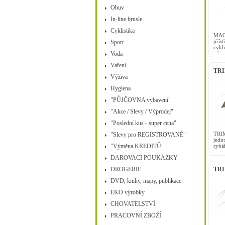
Obuv
In-line brusle
Cyklistika
MAG
příst
Sport
cykli
Voda
jeho
snadn
Vaření
TRI
Výživa
Hygiena
"PŮJČOVNA vybavení"
"Akce / Slevy / Výprodej"
"Poslední kus - super cena"
TRI
"Slevy pro REGISTROVANÉ"
jedn
"Výměna KREDITŮ"
rybá
klas
DAROVACÍ POUKÁZKY
nízk
DROGERIE
TRIM
DVD, knihy, mapy, publikace
EKO výrobky
CHOVATELSTVÍ
PRACOVNÍ ZBOŽÍ