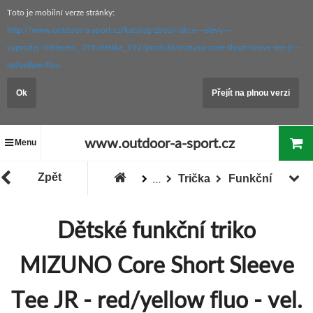
Toto je mobilní verze stránky:
http://www.outdoor-a-sport.cz/katalog/zbozi/-akce---slevy---
vyprodej-/obleceni_395/detske_192/produkt/mizuno-core-short-sleeve-tee-jr---
redyellow-fluo
Ok
Přejít na plnou verzi
www.outdoor-a-sport.cz
Menu
Zpět
Trička
Funkční
...
Zboží
Oblečení
Dětské oblečení
Dětské funkční triko
MIZUNO Core Short Sleeve
Tee JR - red/yellow fluo - vel.