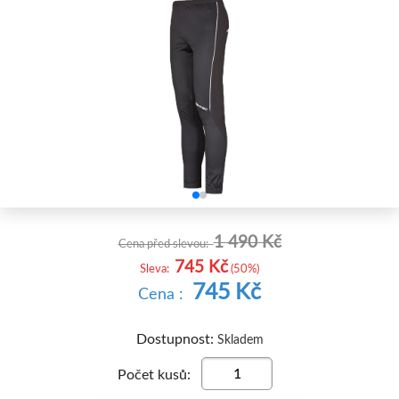


1 490 Kč
Cena před slevou:
745 Kč
Sleva:
(50%)
745 Kč
Cena :
Dostupnost:
Skladem
Počet kusů: