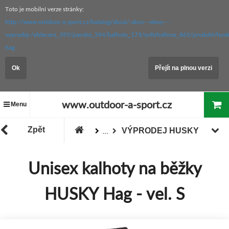
Toto je mobilní verze stránky:
http://www.outdoor-a-sport.cz/katalog/zbozi/-akce---slevy---
vyprodej-/obleceni_395/panske_394/kalhoty_173/softshellove_865/produkt/husk
hag
Ok
Přejít na plnou verzi
www.outdoor-a-sport.cz
Menu
Zpět
VÝPRODEJ HUSKY
...
Zboží
"Akce / Slevy / Výprodej"
Unisex kalhoty na běžky
HUSKY Hag - vel. S