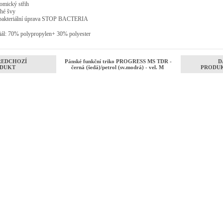
tomický střih
ché švy
ibakteriální úprava STOP BACTERIA
iál: 70% polypropylen+ 30% polyester
ŘEDCHOZÍ
Pánské funkční triko PROGRESS MS TDR -
D
DUKT
černá (šedá)/petrol (sv.modrá) - vel. M
PRODU