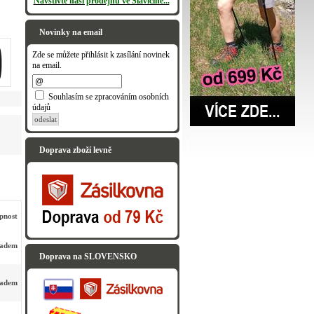
Navštivte naši prodejnu ve Slavičíně...
Novinky na email
Zde se můžete přihlásit k zasílání novinek
na email.
Souhlasím se zpracováním osobních
údajů
odeslat
Doprava zboží levně
pnost
ladem
Doprava na SLOVENSKO
ladem