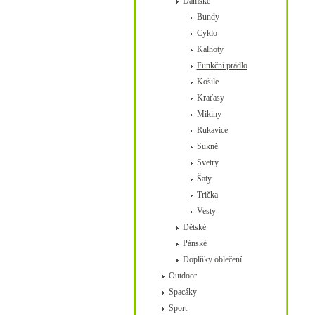
Dámské
Bundy
Cyklo
Kalhoty
Funkční prádlo
Košile
Kraťasy
Mikiny
Rukavice
Sukně
Svetry
Šaty
Trička
Vesty
Dětské
Pánské
Doplňky oblečení
Outdoor
Spacáky
Sport