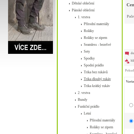
Dětské oblečení
Cen
Pánské oblečení
Poče
1. vrstva
Přírodní materiály
Roláky
Roláky se zipem
Seamless - bezešvé
Sety
do
Spodky
hl
Spodní prádlo
Pokud 
Trika bez rukávů
Trika dlouhý rukáv
Varia
Trika krátký rukáv
2. vrstva
Bundy
Funkční prádlo
Letní
Přírodní materiály
Roláky se zipem