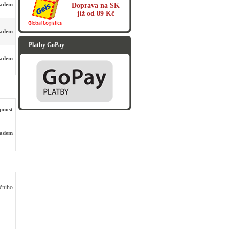
ladem
Doprava na SK
již od 89 Kč
ladem
Platby GoPay
ladem
pnost
ladem
kčního