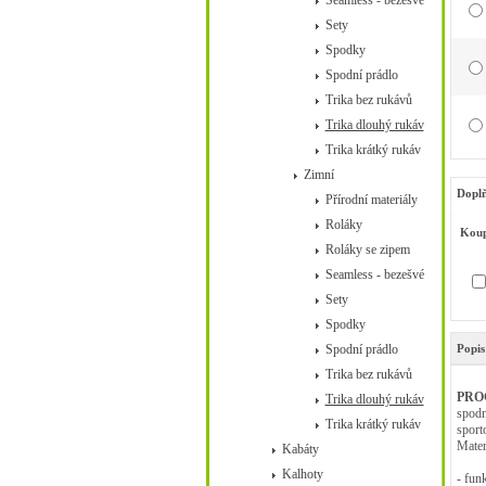
Seamless - bezešvé
Sety
Spodky
Spodní prádlo
Trika bez rukávů
Trika dlouhý rukáv
Trika krátký rukáv
Zimní
Doplň
Přírodní materiály
Roláky
Koup
Roláky se zipem
Seamless - bezešvé
Sety
Spodky
Spodní prádlo
Popis
Trika bez rukávů
PRO
Trika dlouhý rukáv
spodn
Trika krátký rukáv
sport
Mater
Kabáty
Kalhoty
- fun