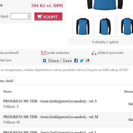
a
594 Kč vč. DPH
t kusů
KOUPIT
4 obrázky v galerii
taz prodavači
poslat známému
přidat k porovnání
ídací pes
se zaregistrujete, získáte objednávkou tohoto produktu slevový kupón na další nákup 29 Kč!
nty zboží
Název
Dostu
PROGRESS MS TDR - černá (šedá)/petrol (sv.modrá) - vel. S
Sk
Velikost: S
PROGRESS MS TDR - černá (šedá)/petrol (sv.modrá) - vel. M
Sk
Velikost: M
PROGRESS MS TDR - černá (šedá)/petrol (sv.modrá) - vel. L