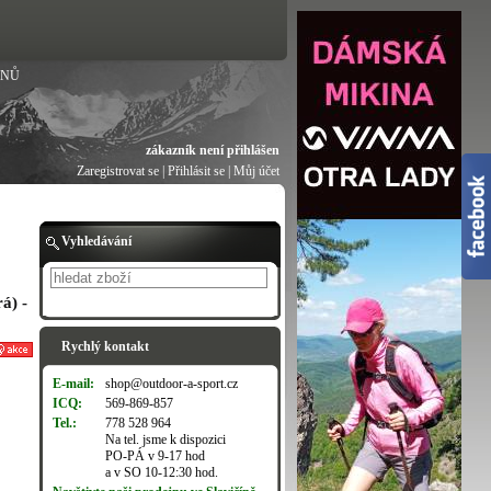
ANŮ
zákazník není přihlášen
Zaregistrovat se
|
Přihlásit se
|
Můj účet
Vyhledávání
á) -
Hledat
Rychlý kontakt
E-mail:
shop@outdoor-a-sport.cz
ICQ:
569-869-857
Tel.:
778 528 964
Na tel. jsme k dispozici
PO-PÁ v 9-17 hod
a v SO 10-12:30 hod.