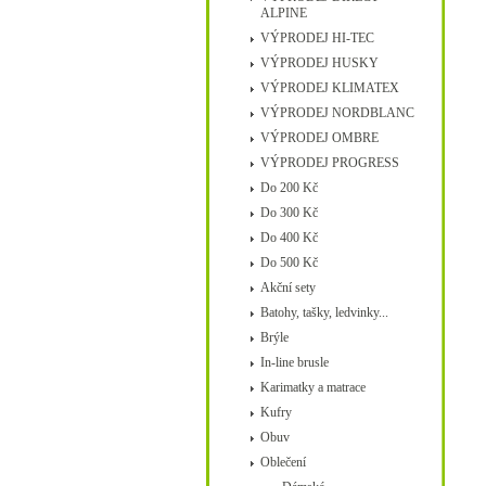
ALPINE
VÝPRODEJ HI-TEC
VÝPRODEJ HUSKY
VÝPRODEJ KLIMATEX
VÝPRODEJ NORDBLANC
VÝPRODEJ OMBRE
VÝPRODEJ PROGRESS
Do 200 Kč
Do 300 Kč
Do 400 Kč
Do 500 Kč
Akční sety
Batohy, tašky, ledvinky...
Brýle
In-line brusle
Karimatky a matrace
Kufry
Obuv
Oblečení