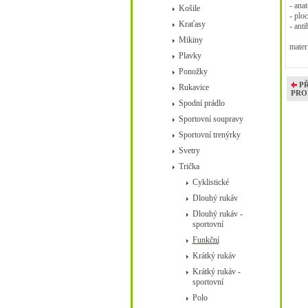
- ana
Košile
- plo
Kraťasy
- ant
Mikiny
mater
Plavky
Ponožky
P
Rukavice
PRO
Spodní prádlo
Sportovní soupravy
Sportovní trenýrky
Svetry
Trička
Cyklistické
Dlouhý rukáv
Dlouhý rukáv -
sportovní
Funkční
Krátký rukáv
Krátký rukáv -
sportovní
Polo