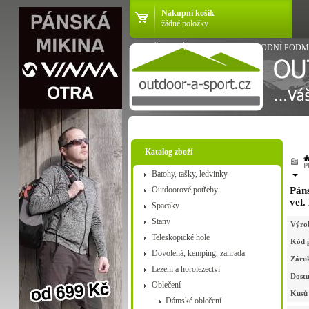
Nákupní košík
žádné položky
VŠE O NÁKUPU
OBCHODNÍ PODM
Katalog zboží
P
Batohy, tašky, ledvinky
Outdoorové potřeby
Páns
vel.
Spacáky
Stany
Výro
Teleskopické hole
Kód 
Dovolená, kemping, zahrada
Záru
Lezení a horolezectví
Dostu
Oblečení
Kusů 
Dámské oblečení