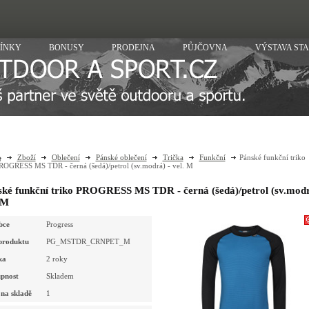
ÍNKY
BONUSY
PRODEJNA
PŮJČOVNA
VÝSTAVA ST
Zboží
Oblečení
Pánské oblečení
Trička
Funkční
Pánské funkční triko
ROGRESS MS TDR - černá (šedá)/petrol (sv.modrá) - vel. M
ké funkční triko PROGRESS MS TDR - černá (šedá)/petrol (sv.modr
 M
bce
Progress
produktu
PG_MSTDR_CRNPET_M
ka
2 roky
pnost
Skladem
na skladě
1