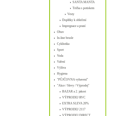
SANTA MANTA
Trička s potiskem
Vesty
Doplňky k oblečení
Impregnace a praní
Obuv
In-line brusle
Cyklistika
Sport
Voda
Vaření
Výživa
Hygiena
"PŮJČOVNA vybavení"
"Akce / Slevy / Výprodej"
BAZAR a 2. jakost
VÝPRODEJ RVC
EXTRA SLEVA 20%
VÝPRODEJ 2117
VÝPRODEJ DIRECT