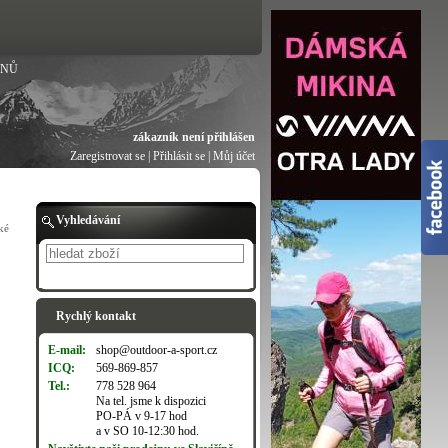
ANŮ
zákazník není přihlášen
Zaregistrovat se
|
Přihlásit se
|
Můj účet
Vyhledávání
ké
Hledat
Rychlý kontakt
E-mail:
shop@outdoor-a-sport.cz
ICQ:
569-869-857
Tel.:
778 528 964
Na tel. jsme k dispozici
PO-PÁ v 9-17 hod
a v SO 10-12:30 hod.