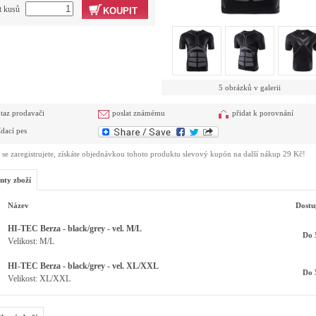
t kusů
KOUPIT
5 obrázků v galerii
taz prodavači
poslat známému
přidat k porovnání
ídací pes
se zaregistrujete, získáte objednávkou tohoto produktu slevový kupón na další nákup 29 Kč!
nty zboží
Název
Dostu
HI-TEC Berza - black/grey - vel. M/L
Do 
Velikost: M/L
HI-TEC Berza - black/grey - vel. XL/XXL
Do 
Velikost: XL/XXL