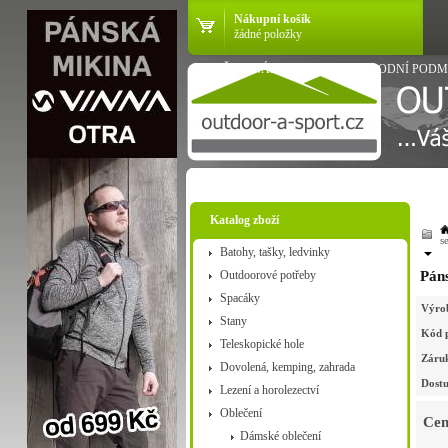
Nákupní košík
žádné položky
VŠE O NÁKUPU
OBCHODNÍ PODM
Katalog zboží
s
Batohy, tašky, ledvinky
Outdoorové potřeby
Páns
Spacáky
Výro
Stany
Kód 
Teleskopické hole
Záru
Dovolená, kemping, zahrada
Dostu
Lezení a horolezectví
Oblečení
Cen
Dámské oblečení