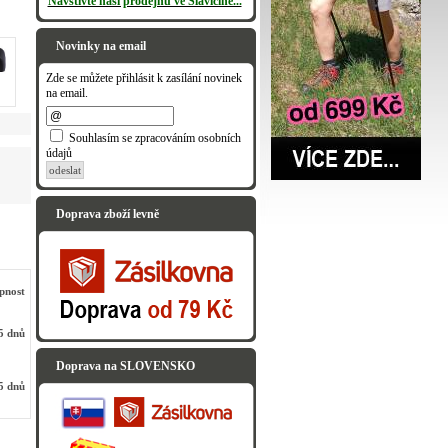
Navštivte naši prodejnu ve Slavičíně...
Novinky na email
Zde se můžete přihlásit k zasílání novinek
na email.
Souhlasím se zpracováním osobních
údajů
odeslat
Doprava zboží levně
pnost
5 dnů
Doprava na SLOVENSKO
5 dnů