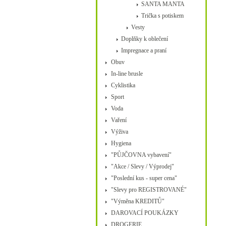
SANTA MANTA
Trička s potiskem
Vesty
Doplňky k oblečení
Impregnace a praní
Obuv
In-line brusle
Cyklistika
Sport
Voda
Vaření
Výživa
Hygiena
"PŮJČOVNA vybavení"
"Akce / Slevy / Výprodej"
"Poslední kus - super cena"
"Slevy pro REGISTROVANÉ"
"Výměna KREDITŮ"
DAROVACÍ POUKÁZKY
DROGERIE