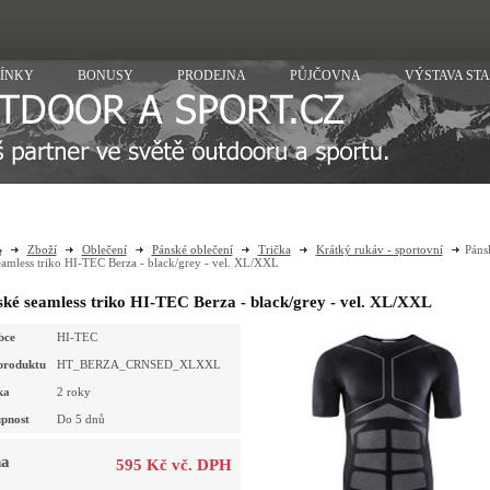
ÍNKY
BONUSY
PRODEJNA
PŮJČOVNA
VÝSTAVA ST
Zboží
Oblečení
Pánské oblečení
Trička
Krátký rukáv - sportovní
Páns
eamless triko HI-TEC Berza - black/grey - vel. XL/XXL
ké seamless triko HI-TEC Berza - black/grey - vel. XL/XXL
bce
HI-TEC
produktu
HT_BERZA_CRNSED_XLXXL
ka
2 roky
pnost
Do 5 dnů
a
595 Kč vč. DPH