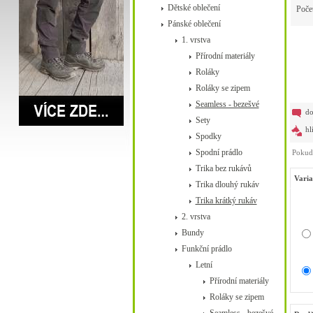
Dětské oblečení
Poče
Pánské oblečení
1. vrstva
Přírodní materiály
Roláky
Roláky se zipem
Seamless - bezešvé
do
Sety
hl
Spodky
Spodní prádlo
Pokud 
Trika bez rukávů
Varia
Trika dlouhý rukáv
Trika krátký rukáv
2. vrstva
Bundy
Funkční prádlo
Letní
Přírodní materiály
Roláky se zipem