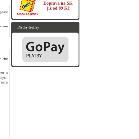
Doprava na SK
již od 89 Kč
pnost
ladem
Platby GoPay
cítit
onu a
ůzných
a míru