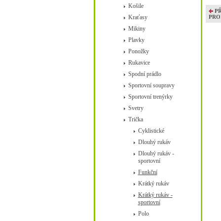
Košile
P
Kraťasy
PRO
Mikiny
Plavky
Ponožky
Rukavice
Spodní prádlo
Sportovní soupravy
Sportovní trenýrky
Svetry
Trička
Cyklistické
Dlouhý rukáv
Dlouhý rukáv -
sportovní
Funkční
Krátký rukáv
Krátký rukáv -
sportovní
Polo