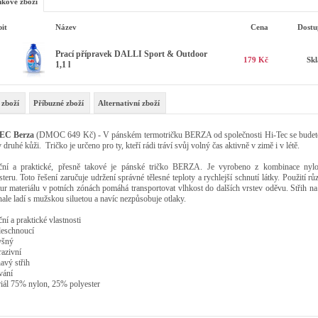
kové zboží
it
Název
Cena
Dostu
Prací přípravek DALLI Sport & Outdoor
179 Kč
Sk
1,1 l
 zboží
Příbuzné zboží
Alternativní zboží
EC Berza
(DMOC 649 Kč)
- V pánském termotričku BERZA od společnosti Hi-Tec se budete 
 druhé kůži. Tričko je určeno pro ty, kteří rádi tráví svůj volný čas aktivně v zimě i v létě.
ní a praktické, přesně takové je pánské tričko BERZA. Je vyrobeno z kombinace nyl
steru. Toto řešení zaručuje udržení správné tělesné teploty a rychlejší schnutí látky. Použití r
tur materiálu v potních zónách pomáhá transportovat vlhkost do dalších vrstev oděvu. Střih n
ale ladí s mužskou siluetou a navíc nezpůsobuje otlaky.
ní a praktické vlastnosti
eschnoucí
yšný
azivní
havý střih
vání
iál 75% nylon, 25% polyester