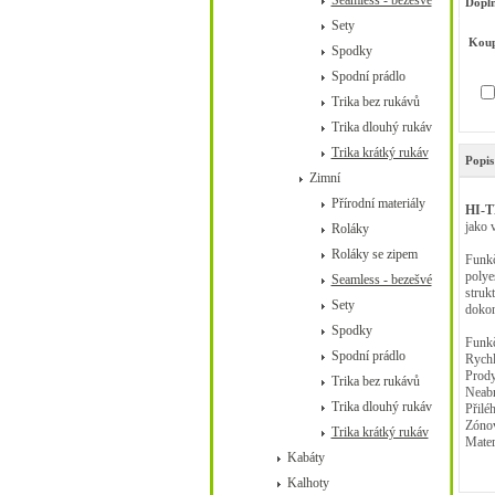
Seamless - bezešvé
Doplň
Sety
Koup
Spodky
Spodní prádlo
Trika bez rukávů
Trika dlouhý rukáv
Trika krátký rukáv
Popis
Zimní
Přírodní materiály
HI-T
jako v
Roláky
Roláky se zipem
Funkč
polye
Seamless - bezešvé
struk
Sety
dokon
Spodky
Funkč
Spodní prádlo
Rychl
Prod
Trika bez rukávů
Neabr
Trika dlouhý rukáv
Přilé
Zóno
Trika krátký rukáv
Mater
Kabáty
Kalhoty