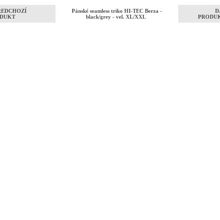
ŘEDCHOZÍ
Pánské seamless triko HI-TEC Berza -
D
DUKT
black/grey - vel. XL/XXL
PRODU