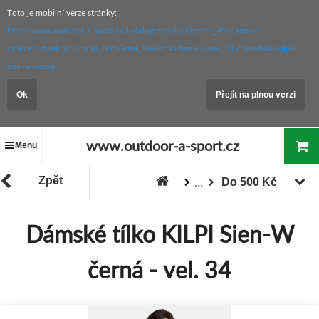
Toto je mobilní verze stránky:
http://www.outdoor-a-sport.cz/katalog/zbozi/obleceni_49/damske-
obleceni/funkcni-pradlo_365/letni_366/trika-bez-rukavu_617/produkt/kilpi-
sien-w-cerna
Ok
Přejít na plnou verzi
www.outdoor-a-sport.cz
Menu
Zpět
Do 500 Kč
...
Zboží
"Akce / Slevy / Výprodej"
Dámské tílko KILPI Sien-W
černá - vel. 34