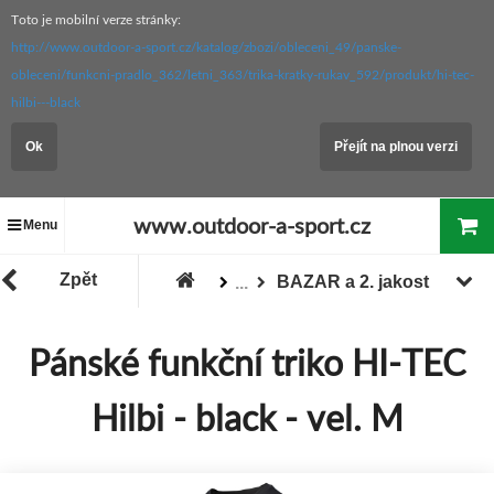
Toto je mobilní verze stránky:
http://www.outdoor-a-sport.cz/katalog/zbozi/obleceni_49/panske-
obleceni/funkcni-pradlo_362/letni_363/trika-kratky-rukav_592/produkt/hi-tec-
hilbi---black
Ok
Přejít na plnou verzi
www.outdoor-a-sport.cz
Menu
Zpět
BAZAR a 2. jakost
...
Zboží
"Akce / Slevy / Výprodej"
Pánské funkční triko HI-TEC
Hilbi - black - vel. M