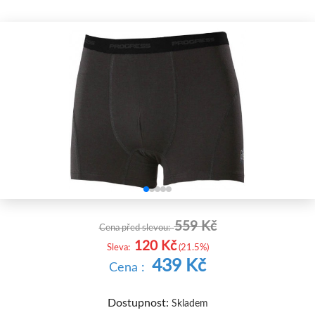


559 Kč
Cena před slevou:
120 Kč
Sleva:
(21.5%)
439 Kč
Cena :
Dostupnost:
Skladem