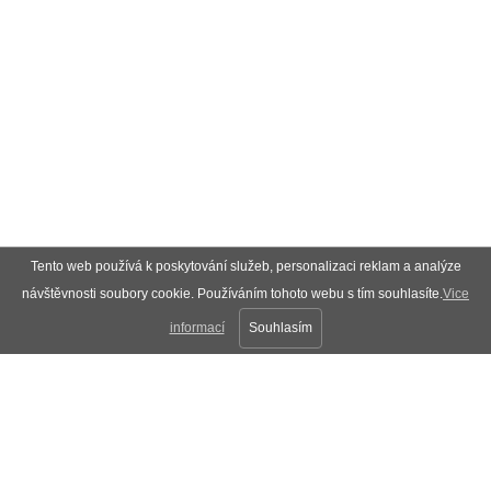
Tento web používá k poskytování služeb, personalizaci reklam a analýze
návštěvnosti soubory cookie. Používáním tohoto webu s tím souhlasíte.
Vice
informací
Souhlasím