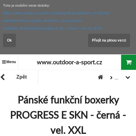
Toto je mobilní verze stránky:
http://www.outdoor-a-sport.cz/katalog/zbozi/obleceni_49/panske-
obleceni/funkcni-pradlo_362/letni_363/prirodni-
materialy_836/produkt/progress-e-skn---cerna---vel.-xxl_3433
Ok
Přejít na plnou verzi
www.outdoor-a-sport.cz
Menu
Zpět
...
VÝPRODEJ PROGRESS
Pánské funkční boxerky
Zboží
"Akce / Slevy / Výprodej"
PROGRESS E SKN - černá -
vel. XXL