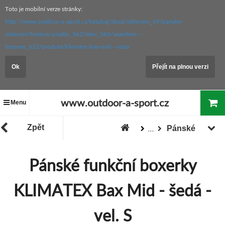
Toto je mobilní verze stránky:
http://www.outdoor-a-sport.cz/katalog/zbozi/obleceni_49/panske-
obleceni/funkcni-pradlo_362/letni_363/seamless---
bezesve_622/produkt/klimatex-bax-mid---seda
Ok
Přejít na plnou verzi
www.outdoor-a-sport.cz
Menu
Zpět
Pánské
...
Sport
Běh
Spodní prádlo
Pánské funkční boxerky
Zboží
KLIMATEX Bax Mid - šedá -
vel. S