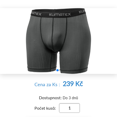


239 Kč
Cena
za Ks
:
Dostupnost:
Do 3 dnů
Počet kusů: