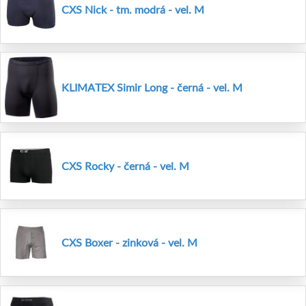
CXS Nick - tm. modrá - vel. M
KLIMATEX Simir Long - černá - vel. M
CXS Rocky - černá - vel. M
CXS Boxer - zinková - vel. M